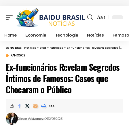
Aa
Font
Resizer
Home
Economia
Tecnologia
Notícias
Famoso
Baidu Brasil Notícias
>
Blog
>
Famosos
>
Ex-funcionários Revelam Segredos Íntimos de Famosos: Casos que Chocaram o Público
FAMOSOS
Ex-funcionários Revelam Segredos
Íntimos de Famosos: Casos que
Chocaram o Público
Diego Velázquez
22/05/2025