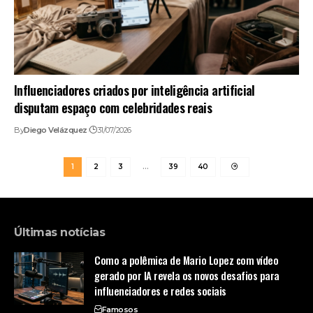
Influenciadores criados por inteligência artificial
disputam espaço com celebridades reais
By
Diego Velázquez
31/07/2026
1
2
3
…
39
40
Últimas notícias
Como a polêmica de Mario Lopez com vídeo
gerado por IA revela os novos desafios para
influenciadores e redes sociais
Famosos