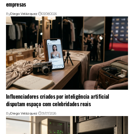
empresas
By
Diego Velázquez
03/08/2026
Influenciadores criados por inteligência artificial
disputam espaço com celebridades reais
By
Diego Velázquez
31/07/2026