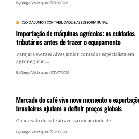
By
Diego Velázquez
31/07/2026
CEO DA JUNIOR CONTABILIDADE & ASSESSORIA RURAL
Importação de máquinas agrícolas: os cuidados
tributários antes de trazer o equipamento
Parajara Moraes Alves Junior, contador especialista em
agronegócio,…
By
Diego Velázquez
30/07/2026
Mercado do café vive novo momento e exportaçõ
brasileiras ajudam a definir preços globais
O mercado do café atravessa um período de…
By
Diego Velázquez
10/06/2026