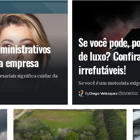
Se você pode, p
ministrativos
de luxo? Confir
da empresa
irrefutáveis!
ariais significa cuidar da
Se você é um motorista exig
By
Diego Velázquez
25/08/2022