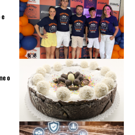
 e
ne o