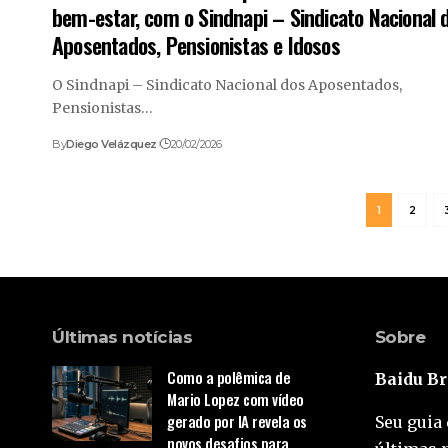
bem-estar, com o Sindnapi – Sindicato Nacional 
Aposentados, Pensionistas e Idosos
O Sindnapi – Sindicato Nacional dos Aposentados,
Pensionistas…
By
Diego Velázquez
20/02/2026
1
2
Últimas notícias
Sobre
Como a polêmica de
Baidu Br
Mario Lopez com vídeo
gerado por IA revela os
Seu guia 
novos desafios para