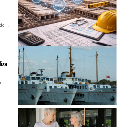
ado,…
iza
o…