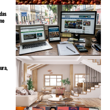
adas
 no
ura,