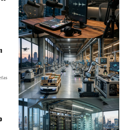
m
efas
o