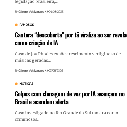
legislação brasileira,…
By
Diego Velázquez
04/08/2026
FAMOSOS
Cantora “descoberta” por fã viraliza ao ser revel
como criação de IA
Caso de Joy Rhodes expõe crescimento vertiginoso de
músicas geradas…
By
Diego Velázquez
03/08/2026
NOTÍCIAS
Golpes com clonagem de voz por IA avançam no
Brasil e acendem alerta
Caso investigado no Rio Grande do Sul mostra como
criminosos…