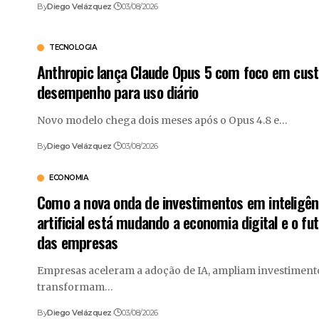
By
Diego Velázquez
03/08/2026
TECNOLOGIA
Anthropic lança Claude Opus 5 com foco em cust
desempenho para uso diário
Novo modelo chega dois meses após o Opus 4.8 e…
By
Diego Velázquez
03/08/2026
ECONOMIA
Como a nova onda de investimentos em inteligên
artificial está mudando a economia digital e o fu
das empresas
Empresas aceleram a adoção de IA, ampliam investiment
transformam…
By
Diego Velázquez
03/08/2026