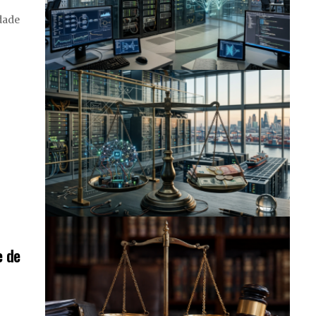
dade
e de