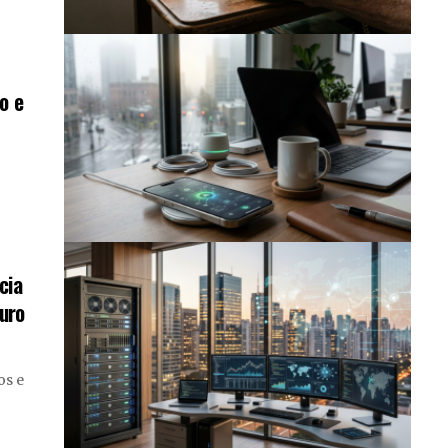
o e
cia
turo
os e