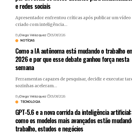
e redes sociais
Apresentador enfrentou críticas após publicar um vídeo
criado com inteligência…
By
Diego Velázquez
05/08/2026
NOTÍCIAS
Como a IA autônoma está mudando o trabalho e
2026 e por que esse debate ganhou força nesta
semana
Ferramentas capazes de pesquisar, decidir e executar tar
sozinhas aceleram…
By
Diego Velázquez
05/08/2026
TECNOLOGIA
GPT-5.6 e a nova corrida da inteligência artificial:
como os modelos mais avançados estão mudand
trabalho, estudos e negócios