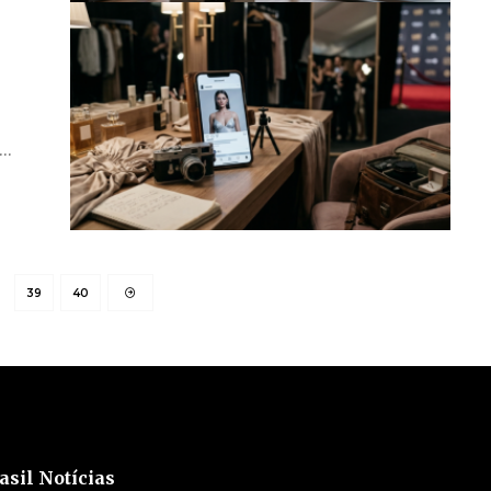
$…
39
40
asil Notícias