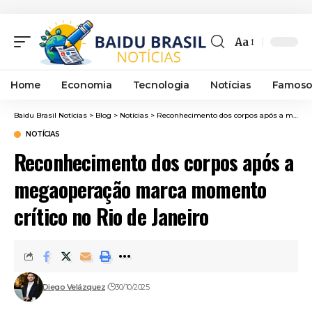
Aa
Font
Resizer
Home
Economia
Tecnologia
Notícias
Famoso
Baidu Brasil Notícias
>
Blog
>
Notícias
>
Reconhecimento dos corpos após a megaoperação marca momento crítico no Rio de Janeiro
NOTÍCIAS
Reconhecimento dos corpos após a
megaoperação marca momento
crítico no Rio de Janeiro
Diego Velázquez
30/10/2025