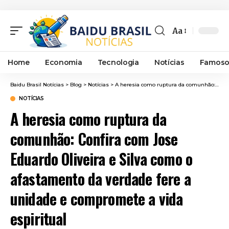
Aa
Font
Resizer
Home
Economia
Tecnologia
Notícias
Famoso
Baidu Brasil Notícias
>
Blog
>
Notícias
>
A heresia como ruptura da comunhão: Confira com Jose Eduardo Oliveira e Silva como o afastamento da verdade fere a unidade e compromete a vida espiritual
NOTÍCIAS
A heresia como ruptura da
comunhão: Confira com Jose
Eduardo Oliveira e Silva como o
afastamento da verdade fere a
unidade e compromete a vida
espiritual