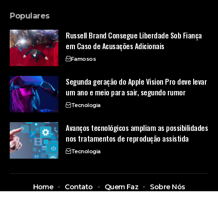
Populares
Russell Brand Consegue Liberdade Sob Fiança
em Caso de Acusações Adicionais
Famosos
Segunda geração do Apple Vision Pro deve levar
um ano e meio para sair, segundo rumor
Tecnologia
Avanços tecnológicos ampliam as possibilidades
nos tratamentos de reprodução assistida
Tecnologia
Home
Contato
Quem Faz
Sobre Nós
© 2026 Baidu Brasil Notícias -
contato@baidubrasil.com.br
- tel.(11)91754-6532