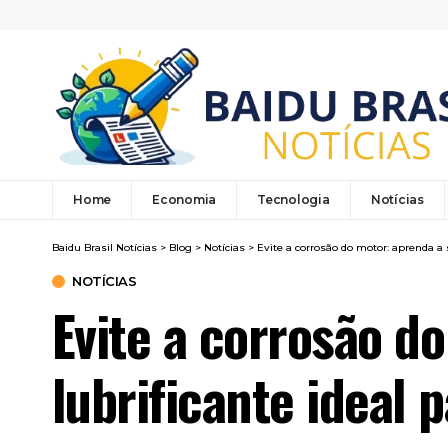
Home
Economia
Tecnologia
Notícias
Baidu Brasil Notícias
>
Blog
>
Notícias
>
Evite a corrosão do motor: aprenda a 
NOTÍCIAS
Evite a corrosão d
lubrificante ideal