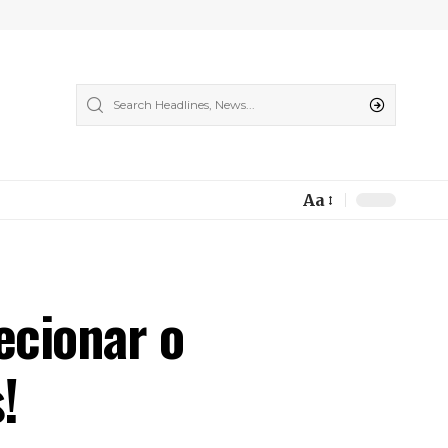
Aa
Font
Resizer
ecionar o
!