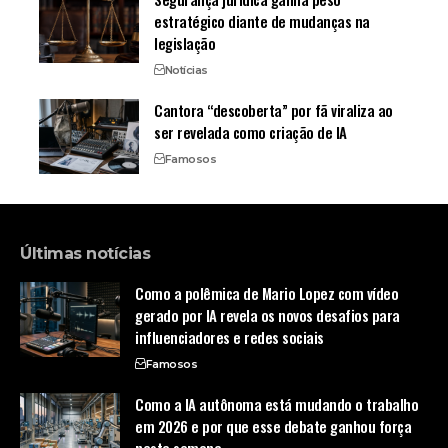
estratégico diante de mudanças na
legislação
Notícias
Cantora “descoberta” por fã viraliza ao
ser revelada como criação de IA
Famosos
Últimas notícias
Como a polêmica de Mario Lopez com vídeo
gerado por IA revela os novos desafios para
influenciadores e redes sociais
Famosos
Como a IA autônoma está mudando o trabalho
em 2026 e por que esse debate ganhou força