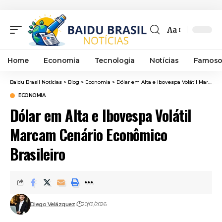
Aa
Font
Resizer
Home
Economia
Tecnologia
Notícias
Famoso
Baidu Brasil Notícias
>
Blog
>
Economia
>
Dólar em Alta e Ibovespa Volátil Marcam Cenário Econômico Brasileiro
ECONOMIA
Dólar em Alta e Ibovespa Volátil
Marcam Cenário Econômico
Brasileiro
Diego Velázquez
20/01/2026