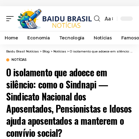
Aa
Font
Resizer
Home
Economia
Tecnologia
Notícias
Famoso
Baidu Brasil Notícias
>
Blog
>
Notícias
>
O isolamento que adoece em silêncio: como o Sindnapi — Sindicato Nacional dos Aposentados, Pensionistas e Idosos ajuda aposentados a manterem o convívio social?
NOTÍCIAS
O isolamento que adoece em
silêncio: como o Sindnapi —
Sindicato Nacional dos
Aposentados, Pensionistas e Idosos
ajuda aposentados a manterem o
convívio social?