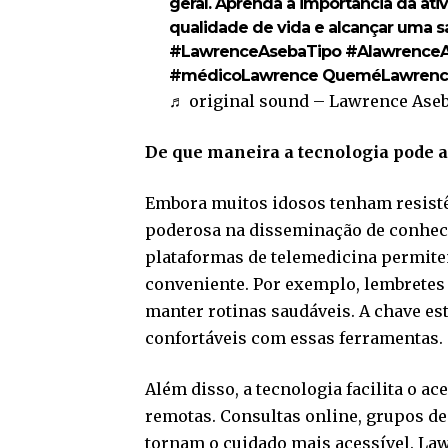
geral. Aprenda a importância da ativ
qualidade de vida e alcançar uma s
#LawrenceAsebaTipo
#Alawrence
#médicoLawrence
QueméLawrenc
♬ original sound – Lawrence Ase
De que maneira a tecnologia pode a
Embora muitos idosos tenham resistên
poderosa na disseminação de conhecim
plataformas de telemedicina permit
conveniente. Por exemplo, lembretes 
manter rotinas saudáveis. A chave est
confortáveis com essas ferramentas
Além disso, a tecnologia facilita o a
remotas. Consultas online, grupos de
tornam o cuidado mais acessível. La