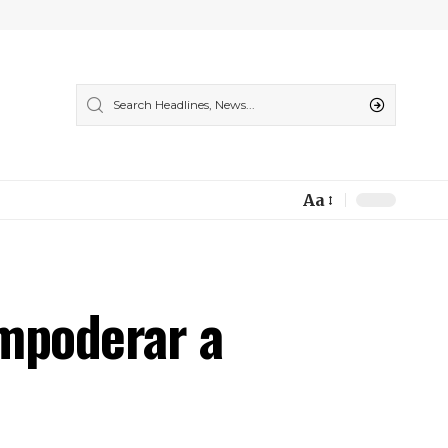
Aa
Font
Resizer
mpoderar a