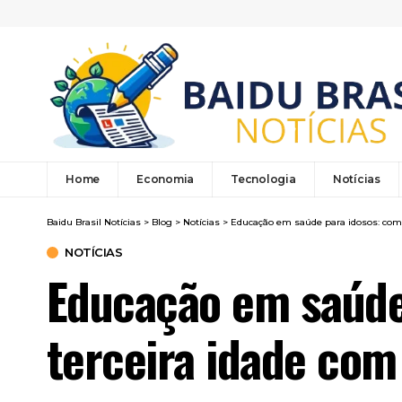
Home
Economia
Tecnologia
Notícias
Baidu Brasil Notícias
>
Blog
>
Notícias
>
Educação em saúde para idosos: com
NOTÍCIAS
Educação em saúde
terceira idade co