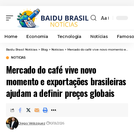
Aa
Font
Resizer
Home
Economia
Tecnologia
Notícias
Famoso
Baidu Brasil Notícias
>
Blog
>
Noticias
>
Mercado do café vive novo momento e exportações brasileiras ajudam a definir preços globais
NOTICIAS
Mercado do café vive novo
momento e exportações brasileiras
ajudam a definir preços globais
Diego Velázquez
10/06/2026