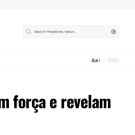
Aa
Font
Resizer
m força e revelam