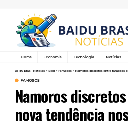
Home
Economia
Tecnologia
Notícias
Baidu Brasil Notícias
>
Blog
>
Famosos
>
Namoros discretos entre famosos g
FAMOSOS
Namoros discretos
nova tendência no