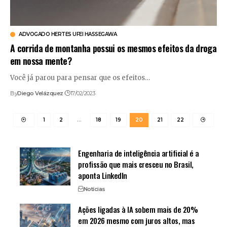
ADVOGADO HERTES UFEI HASSEGAWA
A corrida de montanha possui os mesmos efeitos da droga
em nossa mente?
Você já parou para pensar que os efeitos…
By
Diego Velázquez
17/02/2023
1
2
…
18
19
20
21
22
Engenharia de inteligência artificial é a
profissão que mais cresceu no Brasil,
aponta LinkedIn
Notícias
Ações ligadas à IA sobem mais de 20%
em 2026 mesmo com juros altos, mas