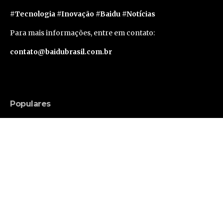
#Tecnologia #Inovação #Baidu #Notícias
Para mais informações, entre em contato:
contato@baidubrasil.com.br
Populares
Russell Brand Consegue Liberdade Sob Fiança
em Caso de Acusações Adicionais
Famosos
Segunda geração do Apple Vision Pro deve levar
um ano e meio para sair, segundo rumor
Tecnologia
Avanços tecnológicos ampliam as possibilidades