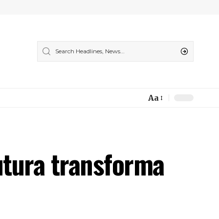
Aa
Font
Resizer
utura transforma