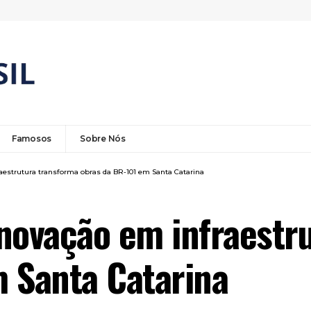
Famosos
Sobre Nós
raestrutura transforma obras da BR-101 em Santa Catarina
 inovação em infraestr
 Santa Catarina