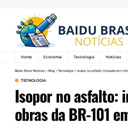
Home
Economia
Tecnologia
Notícias
Baidu Brasil Notícias
>
Blog
>
Tecnologia
>
Isopor no asfalto: inovação em inf
TECNOLOGIA
Isopor no asfalto:
obras da BR-101 em