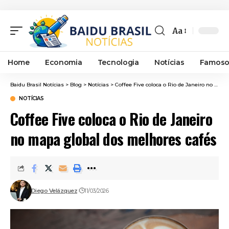
Aa
Font
Resizer
Home
Economia
Tecnologia
Notícias
Famoso
Baidu Brasil Notícias
>
Blog
>
Notícias
>
Coffee Five coloca o Rio de Janeiro no mapa global dos melhores cafés
NOTÍCIAS
Coffee Five coloca o Rio de Janeiro
no mapa global dos melhores cafés
Diego Velázquez
11/03/2026