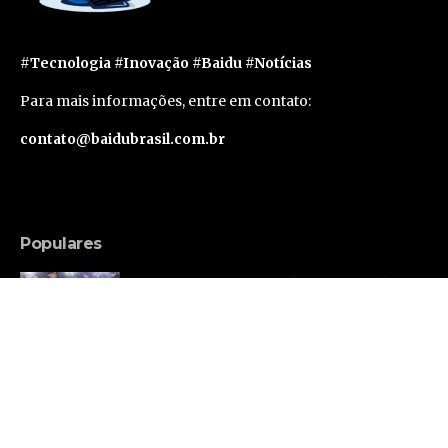
#Tecnologia #Inovação #Baidu #Notícias
Para mais informações, entre em contato:
contato@baidubrasil.com.br
Populares
Russell Brand Consegue Liberdade Sob Fiança
em Caso de Acusações Adicionais
Famosos
Segunda geração do Apple Vision Pro deve levar
um ano e meio para sair, segundo rumor
Tecnologia