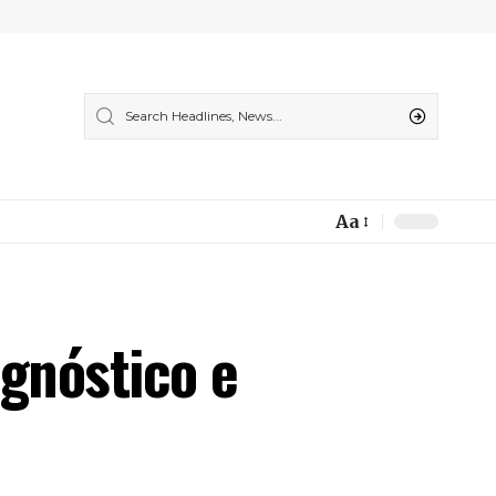
Aa
Font
Resizer
agnóstico e