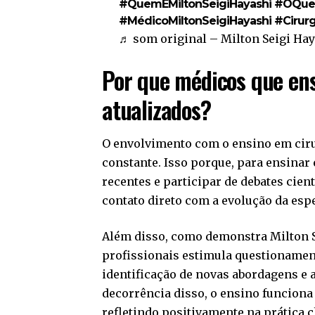
#QuemÉMiltonSeigiHayashi
#OQueA
#MédicoMiltonSeigiHayashi
#Cirurg
♬ som original – Milton Seigi Hay
Por que médicos que en
atualizados?
O envolvimento com o ensino em cirur
constante. Isso porque, para ensinar
recentes e participar de debates cie
contato direto com a evolução da espe
Além disso, como demonstra Milton S
profissionais estimula questionament
identificação de novas abordagens e 
decorrência disso, o ensino funcion
refletindo positivamente na prática c