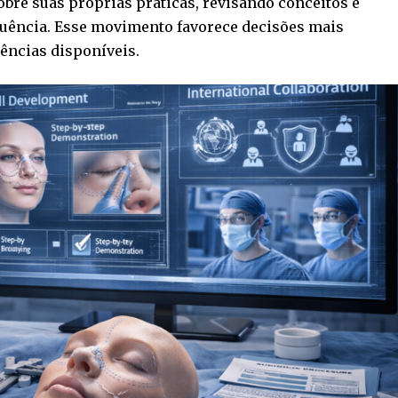
obre suas próprias práticas, revisando conceitos e
uência. Esse movimento favorece decisões mais
ências disponíveis.