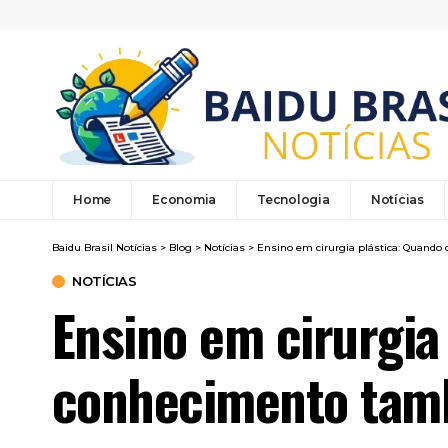
Home
Economia
Tecnologia
Notícias
Baidu Brasil Notícias
>
Blog
>
Notícias
>
Ensino em cirurgia plástica: Quand
NOTÍCIAS
Ensino em cirurgia
conhecimento tam