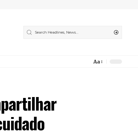
Aa
Font
Resizer
partilhar
cuidado