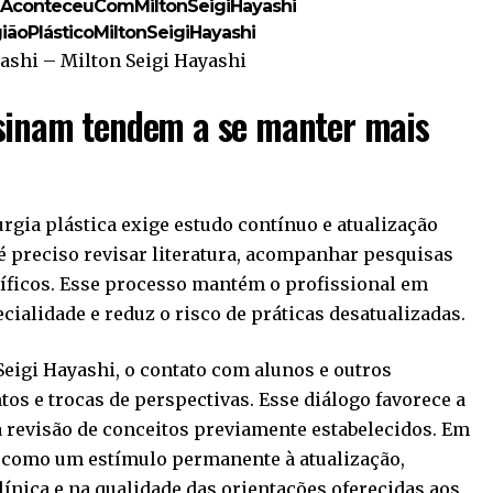
conteceuComMiltonSeigiHayashi
iãoPlásticoMiltonSeigiHayashi
ashi – Milton Seigi Hayashi
sinam tendem a se manter mais
gia plástica exige estudo contínuo e atualização
 é preciso revisar literatura, acompanhar pesquisas
ntíficos. Esse processo mantém o profissional em
cialidade e reduz o risco de práticas desatualizadas.
eigi Hayashi, o contato com alunos e outros
os e trocas de perspectivas. Esse diálogo favorece a
a revisão de conceitos previamente estabelecidos. Em
a como um estímulo permanente à atualização,
línica e na qualidade das orientações oferecidas aos