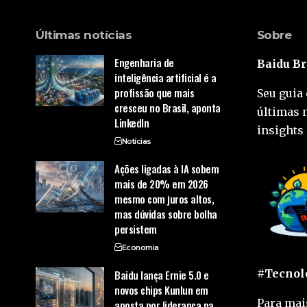
Últimas notícias
Sobre
Engenharia de
Baidu Br
inteligência artificial é a
profissão que mais
Seu guia 
cresceu no Brasil, aponta
últimas 
LinkedIn
insights 
Notícias
Ações ligadas à IA sobem
mais de 20% em 2026
mesmo com juros altos,
mas dúvidas sobre bolha
persistem
Economia
#Tecnolo
Baidu lança Ernie 5.0 e
novos chips Kunlun em
Para mai
aposta por liderança na