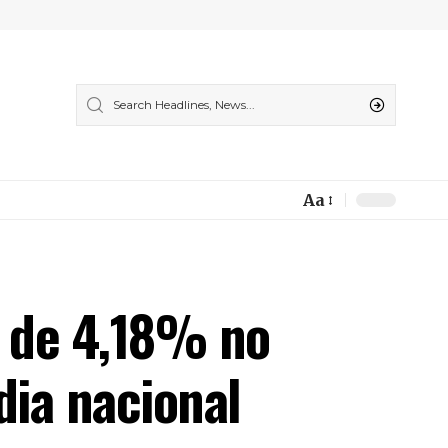
Aa
Font
Resizer
o de 4,18% no
dia nacional