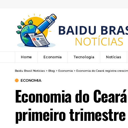
Home
Economia
Tecnologia
Notícias
Baidu Brasil Notícias
>
Blog
>
Economia
>
Economia do Ceará registra crescim
ECONOMIA
Economia do Ceará
primeiro trimestre