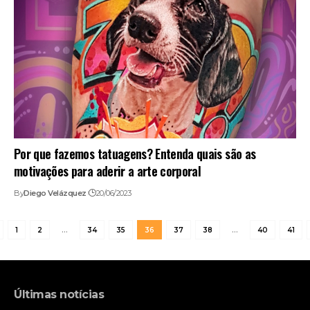
Por que fazemos tatuagens? Entenda quais são as
motivações para aderir a arte corporal
By
Diego Velázquez
20/06/2023
1
2
…
34
35
36
37
38
…
40
41
Últimas notícias