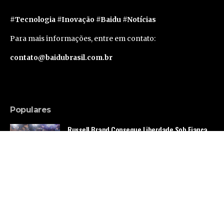
#Tecnologia #Inovação #Baidu #Notícias
Para mais informações, entre em contato:
contato@baidubrasil.com.br
Populares
Russell Brand Consegue Liberdade Sob Fiança
em Caso de Acusações Adicionais
Famosos
Segunda geração do Apple Vision Pro deve levar
um ano e meio para sair, segundo rumor
Tecnologia