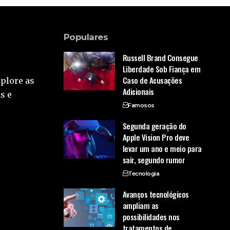
Populares
Russell Brand Consegue
Liberdade Sob Fiança em
Caso de Acusações
xplore as
Adicionais
s e
Famosos
Segunda geração do
Apple Vision Pro deve
levar um ano e meio para
sair, segundo rumor
Tecnologia
Avanços tecnológicos
ampliam as
possibilidades nos
tratamentos de