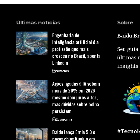
Últimas notícias
Sobre
Engenharia de
Baidu Br
inteligência artificial é a
profissão que mais
Seu guia 
cresceu no Brasil, aponta
últimas 
LinkedIn
insights 
Notícias
Ações ligadas à IA sobem
mais de 20% em 2026
mesmo com juros altos,
mas dúvidas sobre bolha
persistem
Economia
#Tecnolo
Baidu lança Ernie 5.0 e
novos chips Kunlun em