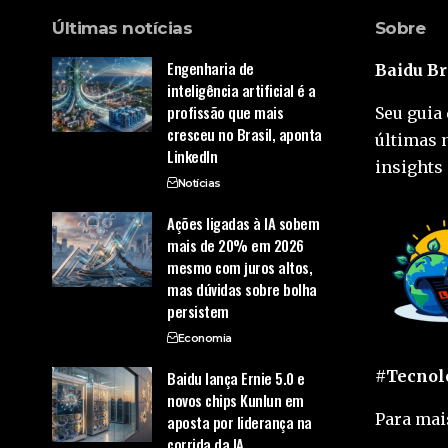
Últimas notícias
Sobre
Engenharia de
Baidu Br
inteligência artificial é a
profissão que mais
Seu guia 
cresceu no Brasil, aponta
últimas 
LinkedIn
insights 
Notícias
Ações ligadas à IA sobem
mais de 20% em 2026
mesmo com juros altos,
mas dúvidas sobre bolha
persistem
Economia
#Tecnolo
Baidu lança Ernie 5.0 e
novos chips Kunlun em
Para mai
aposta por liderança na
corrida da IA