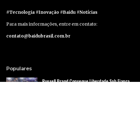
#Tecnologia #Inovação #Baidu #Notícias
Para mais informações, entre em contato:
contato@baidubrasil.com.br
Populares
Russell Brand Consegue Liberdade Sob Fiança
em Caso de Acusações Adicionais
Famosos
Segunda geração do Apple Vision Pro deve levar
um ano e meio para sair, segundo rumor
Tecnologia