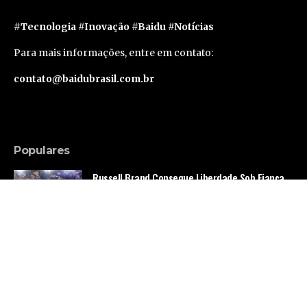
#Tecnologia #Inovação #Baidu #Notícias
Para mais informações, entre em contato:
contato@baidubrasil.com.br
Populares
Russell Brand Consegue Liberdade Sob Fiança
em Caso de Acusações Adicionais
Famosos
Segunda geração do Apple Vision Pro deve levar
um ano e meio para sair, segundo rumor
Tecnologia