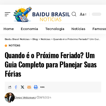
Aa
Font
Resizer
Home
Economia
Tecnologia
Notícias
Famoso
Baidu Brasil Notícias
>
Blog
>
Notícias
>
Quando é o Próximo Feriado? Um Guia Completo para Planejar Suas Férias
NOTÍCIAS
Quando é o Próximo Feriado? Um
Guia Completo para Planejar Suas
Férias
Diego Velázquez
08/10/2024