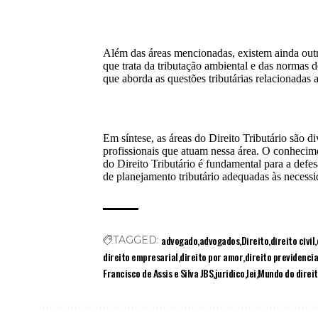
Além das áreas mencionadas, existem ainda outra
que trata da tributação ambiental e das normas d
que aborda as questões tributárias relacionadas a
Em síntese, as áreas do Direito Tributário são 
profissionais que atuam nessa área. O conhecim
do Direito Tributário é fundamental para a defes
de planejamento tributário adequadas às necessi
advogado
advogados
Direito
direito civil
TAGGED:
direito empresarial
direito por amor
direito previdencia
Francisco de Assis e Silva JBS
juridico
lei
Mundo do direi