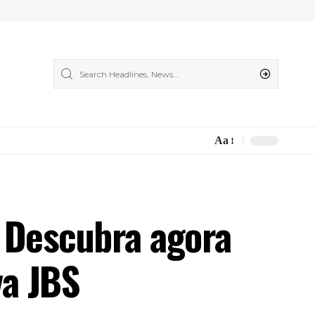
Aa
Font
Resizer
? Descubra agora
va JBS