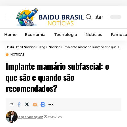
Aa
Font
Resizer
Home
Economia
Tecnologia
Notícias
Famoso
Baidu Brasil Notícias
>
Blog
>
Notícias
>
Implante mamário subfascial: o que são e quando são recomendados?
NOTÍCIAS
Implante mamário subfascial: o
que são e quando são
recomendados?
Diego Velázquez
26/06/2024