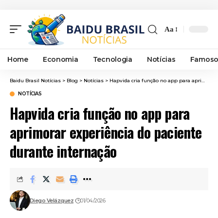
Aa
Font
Resizer
Home
Economia
Tecnologia
Notícias
Famoso
Baidu Brasil Notícias
>
Blog
>
Notícias
>
Hapvida cria função no app para aprimorar experiência do paciente durante internação
NOTÍCIAS
Hapvida cria função no app para
aprimorar experiência do paciente
durante internação
Diego Velázquez
01/04/2026