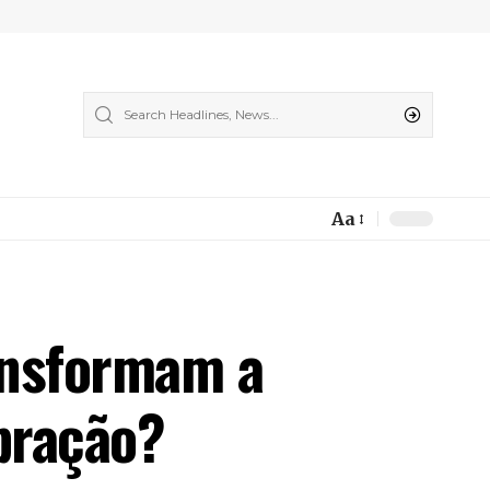
Aa
Font
Resizer
ransformam a
bração?