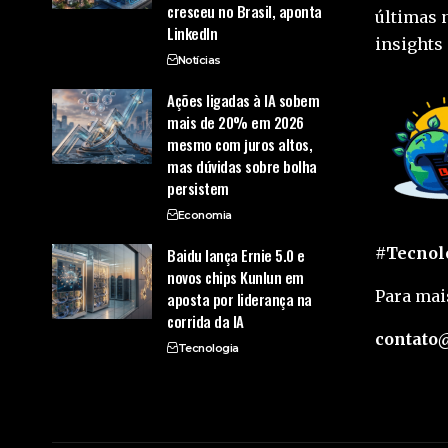
cresceu no Brasil, aponta
últimas 
LinkedIn
insights 
Notícias
Ações ligadas à IA sobem
mais de 20% em 2026
mesmo com juros altos,
mas dúvidas sobre bolha
persistem
Economia
#Tecnolo
Baidu lança Ernie 5.0 e
novos chips Kunlun em
Para mai
aposta por liderança na
corrida da IA
contato@
Tecnologia