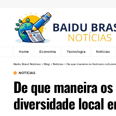
Home
Economia
Tecnologia
Notícias
Baidu Brasil Notícias
>
Blog
>
Notícias
>
De que maneira os festivais cultura
NOTÍCIAS
De que maneira os 
diversidade local