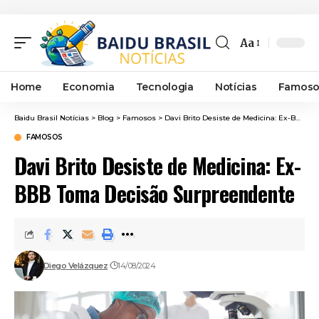
Aa
Font
Resizer
Home
Economia
Tecnologia
Notícias
Famoso
Baidu Brasil Notícias
>
Blog
>
Famosos
>
Davi Brito Desiste de Medicina: Ex-BBB Toma Decisão Surpreendente
FAMOSOS
Davi Brito Desiste de Medicina: Ex-
BBB Toma Decisão Surpreendente
Diego Velázquez
14/08/2024