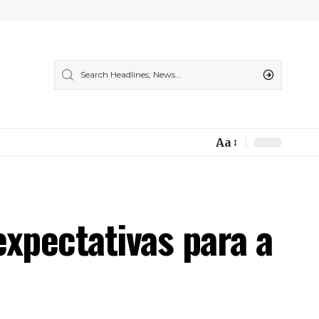
Aa
Font
Resizer
xpectativas para a