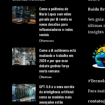
Como a polêmica de
Baidu Br
Mario Lopez com vídeo
gerado por IA revela os
Seu guia 
novos desafios para
últimas 
influenciadores e redes
insights 
sociais
Famosos
Como a IA autônoma está
mudando o trabalho em
2026 e por que esse
debate ganhou força
nesta semana
Notícias
#Tecnolo
GPT-5.6 e a nova corrida
Para mai
da inteligência artificial:
como os modelos mais
contato@
avançados estão