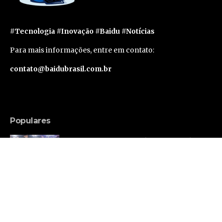
#Tecnologia #Inovação #Baidu #Notícias
Para mais informações, entre em contato:
contato@baidubrasil.com.br
Populares
Russell Brand Consegue Liberdade Sob Fiança
em Caso de Acusações Adicionais
Famosos
Segunda geração do Apple Vision Pro deve levar
um ano e meio para sair, segundo rumor
Tecnologia