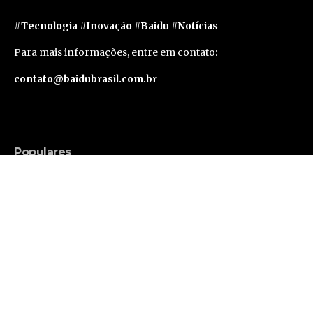
#Tecnologia #Inovação #Baidu #Notícias
Para mais informações, entre em contato:
contato@baidubrasil.com.br
Populares
Russell Brand Consegue Liberdade Sob Fiança
em Caso de Acusações Adicionais
Famosos
Segunda geração do Apple Vision Pro deve levar
um ano e meio para sair, segundo rumor
Tecnologia
Avanços tecnológicos ampliam as possibilidades