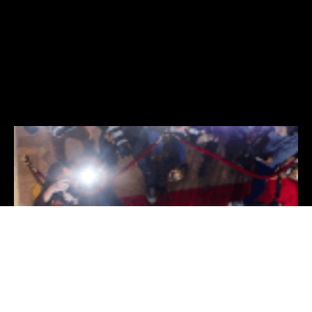
#Tecnologia #Inovação #Baidu #Notícias
Para mais informações, entre em contato:
contato@baidubrasil.com.br
Populares