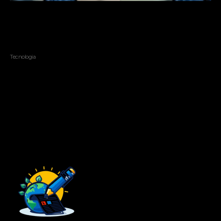
GPT-5.6 e a nova corrida da inteligência artificial: como os
modelos mais avançados estão mudando trabalho, estudos e
negócios
Tecnologia
Sobre
Baidu Brasil Notícias
Seu guia definitivo para tecnologia, inovação e
cultura digital. Explore as últimas novidades sobre
produtos Baidu, tendências tecnológicas e insights
exclusivos. Conecte-se ao futuro digital conosco!