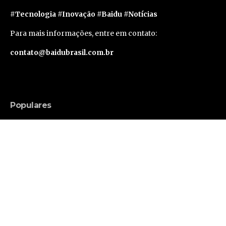
#Tecnologia #Inovação #Baidu #Notícias
Para mais informações, entre em contato:
contato@baidubrasil.com.br
Populares
Russell Brand Consegue Liberdade Sob Fiança
em Caso de Acusações Adicionais
Famosos
Segunda geração do Apple Vision Pro deve levar
um ano e meio para sair, segundo rumor
Tecnologia
Avanços tecnológicos ampliam as possibilidades