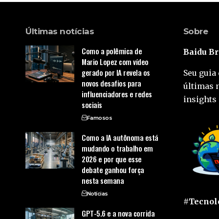
Últimas notícias
Sobre
Como a polêmica de
Baidu Br
Mario Lopez com vídeo
gerado por IA revela os
Seu guia 
novos desafios para
últimas 
influenciadores e redes
insights 
sociais
Famosos
Como a IA autônoma está
mudando o trabalho em
2026 e por que esse
debate ganhou força
nesta semana
Notícias
#Tecnolo
GPT-5.6 e a nova corrida