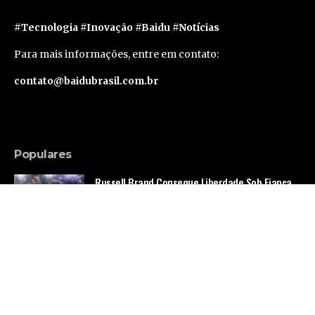
#Tecnologia #Inovação #Baidu #Notícias
Para mais informações, entre em contato:
contato@baidubrasil.com.br
Populares
Russell Brand Consegue Liberdade Sob Fiança
em Caso de Acusações Adicionais
Famosos
Segunda geração do Apple Vision Pro deve levar
um ano e meio para sair, segundo rumor
Tecnologia