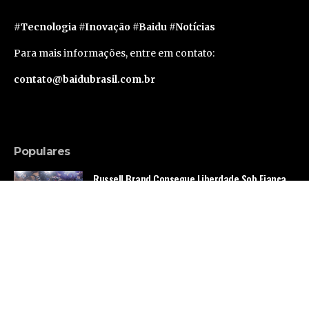
#Tecnologia #Inovação #Baidu #Notícias
Para mais informações, entre em contato:
contato@baidubrasil.com.br
Populares
Russell Brand Consegue Liberdade Sob Fiança
em Caso de Acusações Adicionais
Famosos
Segunda geração do Apple Vision Pro deve levar
um ano e meio para sair, segundo rumor
Tecnologia