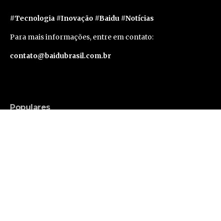
#Tecnologia #Inovação #Baidu #Notícias
Para mais informações, entre em contato:
contato@baidubrasil.com.br
Populares
Russell Brand Consegue Liberdade Sob Fiança
em Caso de Acusações Adicionais
Famosos
Segunda geração do Apple Vision Pro deve levar
um ano e meio para sair, segundo rumor
Tecnologia
Avanços tecnológicos ampliam as possibilidades