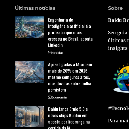
Últimas notícias
Sobre
Engenharia de
Baidu Br
inteligência artificial é a
profissão que mais
Seu guia 
cresceu no Brasil, aponta
últimas 
LinkedIn
insights 
Notícias
Ações ligadas à IA sobem
mais de 20% em 2026
mesmo com juros altos,
mas dúvidas sobre bolha
persistem
Economia
#Tecnolo
Baidu lança Ernie 5.0 e
novos chips Kunlun em
Para mai
aposta por liderança na
corrida da IA