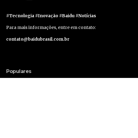
#Tecnologia #Inovação #Baidu #Notícias
Para mais informações, entre em contato:
contato@baidubrasil.com.br
Populares
Russell Brand Consegue Liberdade Sob Fiança
em Caso de Acusações Adicionais
Famosos
Segunda geração do Apple Vision Pro deve levar
um ano e meio para sair, segundo rumor
Tecnologia