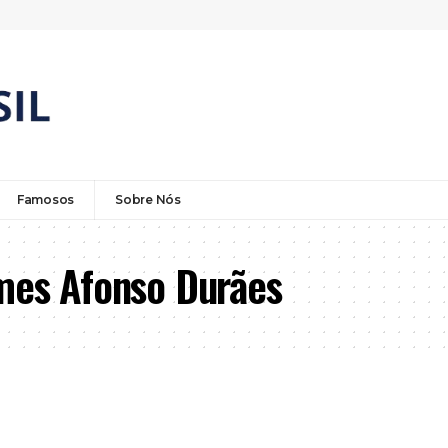
Famosos
Sobre Nós
omes Afonso Durães