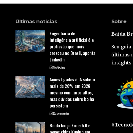
Últimas notícias
Sobre
Engenharia de
Baidu Br
inteligência artificial é a
profissão que mais
Seu guia 
cresceu no Brasil, aponta
últimas 
LinkedIn
insights 
Notícias
Ações ligadas à IA sobem
mais de 20% em 2026
mesmo com juros altos,
mas dúvidas sobre bolha
persistem
Economia
#Tecnolo
Baidu lança Ernie 5.0 e
novos chips Kunlun em