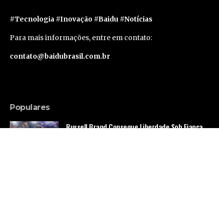
#Tecnologia #Inovação #Baidu #Notícias
Para mais informações, entre em contato:
contato@baidubrasil.com.br
Populares
Russell Brand Consegue Liberdade Sob Fiança
em Caso de Acusações Adicionais
Famosos
Segunda geração do Apple Vision Pro deve levar
um ano e meio para sair, segundo rumor
Tecnologia