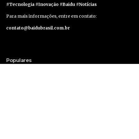
#Tecnologia #Inovação #Baidu #Notícias
Para mais informações, entre em contato:
contato@baidubrasil.com.br
Populares
Russell Brand Consegue Liberdade Sob Fiança
em Caso de Acusações Adicionais
Famosos
Segunda geração do Apple Vision Pro deve levar
um ano e meio para sair, segundo rumor
Tecnologia
Avanços tecnológicos ampliam as possibilidades
nos tratamentos de reprodução assistida